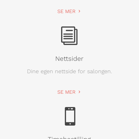
SE MER
i
Nettsider
Dine egen nettside for salongen.
SE MER
