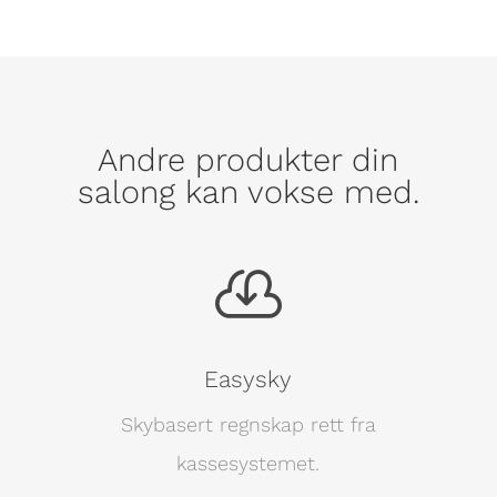
Andre produkter din
salong kan vokse med.

Easysky
Skybasert regnskap rett fra
kassesystemet.