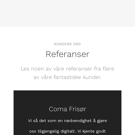
KUNDERS ORD
Referanser
Les noen av våre referanser fra flere
av våre fantastiske kunder.
Coma Frisør
Vi så det som en nødvendighet å gjøre
oss tilgjengelig digitalt. Vi kjente godt