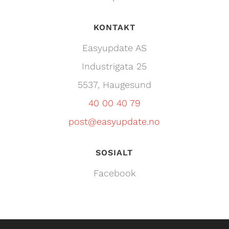
KONTAKT
Easyupdate AS
Industrigata 25
55
37
, Haugesund
40 00 40 79
post@easyupdate.no
SOSIALT
Facebook